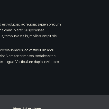
est volutpat, ac feugiat sapien pretium.
urna diam in erat. Suspendisse
 tempus a elit in, mollis suscipit nisi.
convallis lacus, ac vestibulum arcu
dolor. Nam tortor massa, sodales vitae
pis augue. Vestibulum dapibus vitae ex
Risqué Services