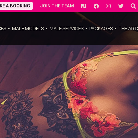
KE A BOOKING
JOIN THE TEAM
CES
MALE MODELS
MALE SERVICES
PACKAGES
THE ART