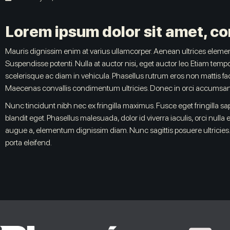
Lorem ipsum dolor sit amet, con
Mauris dignissim enim at varius ullamcorper. Aenean ultrices element
Suspendisse potenti. Nulla at auctor nisi, eget auctor leo. Etiam tempo
scelerisque ac diam in vehicula. Phasellus rutrum eros non mattis facili
Maecenas convallis condimentum ultricies. Donec in orci accumsan j
Nunc tincidunt nibh nec ex fringilla maximus. Fusce eget fringilla s
blandit eget. Phasellus malesuada, dolor id viverra iaculis, orci nulla
augue a, elementum dignissim diam. Nunc sagittis posuere ultricies. 
porta eleifend.