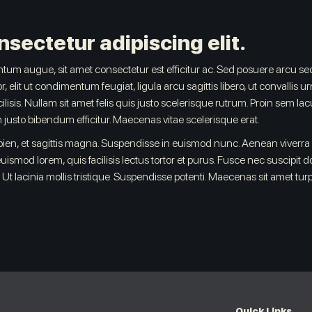
sectetur adipiscing elit.
um augue, sit amet consectetur est efficitur ac. Sed posuere arcu sed 
r, elit ut condimentum feugiat, ligula arcu sagittis libero, ut convallis 
sis. Nullam sit amet felis quis justo scelerisque rutrum. Proin sem lacus,
usto bibendum efficitur. Maecenas vitae scelerisque erat.
apien, et sagittis magna. Suspendisse in euismod nunc. Aenean viverra 
 euismod lorem, quis facilisis lectus tortor et purus. Fusce nec suscipit 
Ut lacinia mollis tristique. Suspendisse potenti. Maecenas sit amet tur
Quick Links