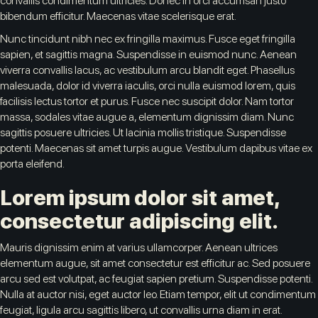
convallis condimentum ultricies. Donec in orci accumsan justo
bibendum efficitur. Maecenas vitae scelerisque erat.
Nunc tincidunt nibh nec ex fringilla maximus. Fusce eget fringilla
sapien, et sagittis magna. Suspendisse in euismod nunc. Aenean
viverra convallis lacus, ac vestibulum arcu blandit eget. Phasellus
malesuada, dolor id viverra iaculis, orci nulla euismod lorem, quis
facilisis lectus tortor et purus. Fusce nec suscipit dolor. Nam tortor
massa, sodales vitae augue a, elementum dignissim diam. Nunc
sagittis posuere ultricies. Ut lacinia mollis tristique. Suspendisse
potenti. Maecenas sit amet turpis augue. Vestibulum dapibus vitae ex
porta eleifend.
Lorem ipsum dolor sit amet,
consectetur adipiscing elit.
Mauris dignissim enim at varius ullamcorper. Aenean ultrices
elementum augue, sit amet consectetur est efficitur ac. Sed posuere
arcu sed est volutpat, ac feugiat sapien pretium. Suspendisse potenti.
Nulla at auctor nisi, eget auctor leo. Etiam tempor, elit ut condimentum
feugiat, ligula arcu sagittis libero, ut convallis urna diam in erat.