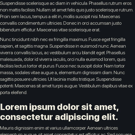
Suspendisse scelerisque ac diam in vehicula. Phasellus rutrum eros
non mattis facilisis. Nullam sit amet felis quis justo scelerisque rutrum.
Proin sem lacus, tempus a elit in, mollis suscipit nisi. Maecenas
convallis condimentum ultricies. Donec in orci accumsan justo
bibendum efficitur. Maecenas vitae scelerisque erat.
Nunc tincidunt nibh nec ex fringilla maximus. Fusce eget fringilla
sapien, et sagittis magna. Suspendisse in euismod nunc. Aenean
viverra convallis lacus, ac vestibulum arcu blandit eget. Phasellus
malesuada, dolor id viverra iaculis, orci nulla euismod lorem, quis
facilisis lectus tortor et purus. Fusce nec suscipit dolor. Nam tortor
massa, sodales vitae augue a, elementum dignissim diam. Nunc
sagittis posuere ultricies. Ut lacinia mollis tristique. Suspendisse
potenti. Maecenas sit amet turpis augue. Vestibulum dapibus vitae ex
porta eleifend.
Lorem ipsum dolor sit amet,
consectetur adipiscing elit.
Mauris dignissim enim at varius ullamcorper. Aenean ultrices
elementum augue, sit amet consectetur est efficitur ac. Sed posuere