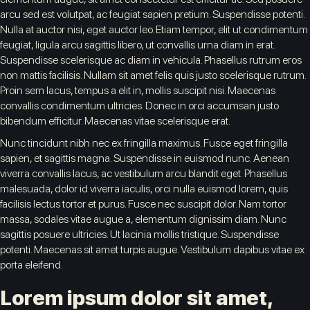
arcu sed est volutpat, ac feugiat sapien pretium. Suspendisse potenti.
Nulla at auctor nisi, eget auctor leo. Etiam tempor, elit ut condimentum
feugiat, ligula arcu sagittis libero, ut convallis urna diam in erat.
Suspendisse scelerisque ac diam in vehicula. Phasellus rutrum eros
non mattis facilisis. Nullam sit amet felis quis justo scelerisque rutrum.
Proin sem lacus, tempus a elit in, mollis suscipit nisi. Maecenas
convallis condimentum ultricies. Donec in orci accumsan justo
bibendum efficitur. Maecenas vitae scelerisque erat.
Nunc tincidunt nibh nec ex fringilla maximus. Fusce eget fringilla
sapien, et sagittis magna. Suspendisse in euismod nunc. Aenean
viverra convallis lacus, ac vestibulum arcu blandit eget. Phasellus
malesuada, dolor id viverra iaculis, orci nulla euismod lorem, quis
facilisis lectus tortor et purus. Fusce nec suscipit dolor. Nam tortor
massa, sodales vitae augue a, elementum dignissim diam. Nunc
sagittis posuere ultricies. Ut lacinia mollis tristique. Suspendisse
potenti. Maecenas sit amet turpis augue. Vestibulum dapibus vitae ex
porta eleifend.
Lorem ipsum dolor sit amet,