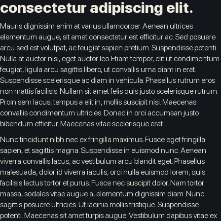
consectetur adipiscing elit.
Mauris dignissim enim at varius ullamcorper. Aenean ultrices
elementum augue, sit amet consectetur est efficitur ac. Sed posuere
arcu sed est volutpat, ac feugiat sapien pretium. Suspendisse potenti.
Nulla at auctor nisi, eget auctor leo. Etiam tempor, elit ut condimentum
feugiat, ligula arcu sagittis libero, ut convallis urna diam in erat.
Suspendisse scelerisque ac diam in vehicula. Phasellus rutrum eros
non mattis facilisis. Nullam sit amet felis quis justo scelerisque rutrum.
Proin sem lacus, tempus a elit in, mollis suscipit nisi. Maecenas
convallis condimentum ultricies. Donec in orci accumsan justo
bibendum efficitur. Maecenas vitae scelerisque erat.
Nunc tincidunt nibh nec ex fringilla maximus. Fusce eget fringilla
sapien, et sagittis magna. Suspendisse in euismod nunc. Aenean
viverra convallis lacus, ac vestibulum arcu blandit eget. Phasellus
malesuada, dolor id viverra iaculis, orci nulla euismod lorem, quis
facilisis lectus tortor et purus. Fusce nec suscipit dolor. Nam tortor
massa, sodales vitae augue a, elementum dignissim diam. Nunc
sagittis posuere ultricies. Ut lacinia mollis tristique. Suspendisse
potenti. Maecenas sit amet turpis augue. Vestibulum dapibus vitae ex